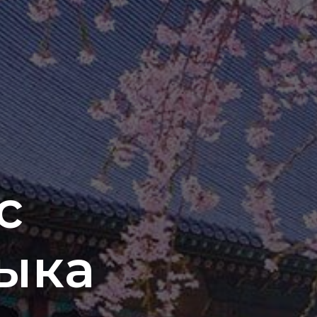
с
зыка