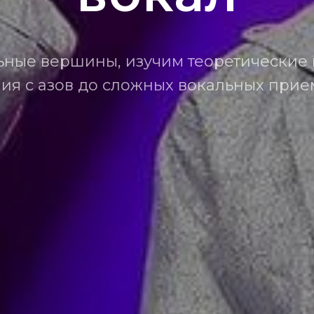
ьные вершины, изучим теоретические 
ия с азов до сложных вокальных прие