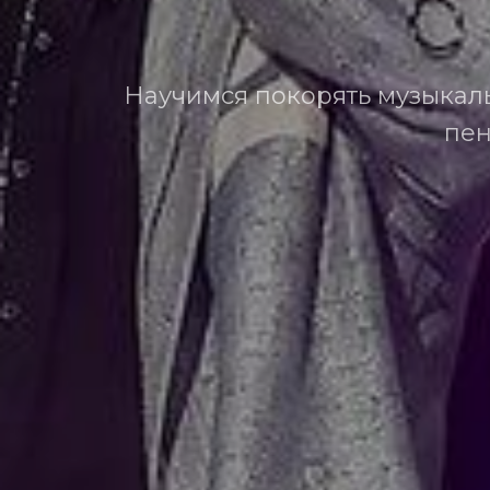
Научимся покорять музыкал
пен