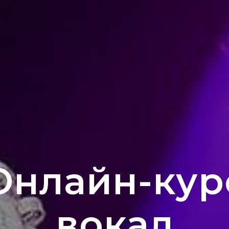
Онлайн-кур
вокал