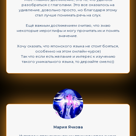
разобраться с глаголами. Это все оказалось на
удивление, довольно просто, но благодаря этому
стал лучше понимать речь на слух.
Ещё важным достижением считаю, что знаю
некоторые иероглифы и могу прочитать их и понять
значение.
Хочу сказать, что японского языка не стоит бояться,
особенно на этом онлайн-курсе)
Так что если есть желание и интерес к изучению
такого уникального языка, то дерзайте смело))
Мария Ячкова
Интерес к японскому языку пришел через аниме.