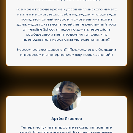
Тк в моем городе кроме курсов английского ничего
найти я не смог, тешил себя надеждой, что однажды
попадется онлайн-курс и я смогу заниматься из
дома. Чудом оказался в моей ленте рекламный пост
от Headline School, я недолго думая, перешёл в
сообщество и меня подкупил тот факт, что
преподаватель курса сама увлекается аниме))
Курсом остался доволен))) Прохожу его с большим
интересом и с нетерпением жду новых занятий))
Артём Яковлев
Теперь могу читать простые тексты, написанные
каной. И писать тоже каной. Как уже сказал выше,