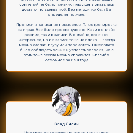
сомнений не было никаких, плюс цена оказалась
достаточно адекватной. Без методички был бы
определенно хуже.
Прописи и написание новых слов. Плюс тренировка
на играх. Все было просто чудесно! Как и в онлайн
режиме, так и в записи. В онлайне, конечно,
интереснее, но и в записи тоже не плохо — всегда
можно сделать паузу или перемотать. Тяжеловато
было соблюдать режим и успевать вовремя, но с
этим тоже всегда можно справится! Спасибо
огромное за Ваш труд
Влад Лисин
Мое главное достижение, это то, что удалось