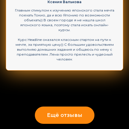
Ксения Валькова
Главным стимулом к изучению японского стала мечта
поехать Токио, да и всю Японию по возможности
объехать)) В своем городе я не нашла школ
японского языка, поэтому стала искать онлайн-
курсы.
Курс Headline оказался классным стартом на пути к
мечте, за приятную цену)) С большим удовольствием
выполняю домашних задания и общаюсь по нему с
преподавателем. Лена просто прелесть и чудесный
человек
Ещё отзывы