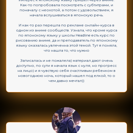
Как-то попробовала посмотреть с субтитрами, и
поначалу с неохотой, а потом с удовольствием, я
начала вслушиваться в японскую речь.
И как-то раз перешла по рекламе онлайн-курса в
одном из аниме сообществ. Узнала, что кроме курса
по японскому языку у школы Headline есть курс по
рисованию аниме, да и преподаватель по японскому
языку оказалась увлеченна этой темой. Тут я поняла,
что нашла то, что нужно
Записалась и не пожалела) материал дают очень
доступно, по сути я начала язык с нуля, но прогресс
на лицо) и я чувствую себя счастливым ребенком в
новогоднюю ночь, который нашел под елкой, то о
чем давно мечтал))